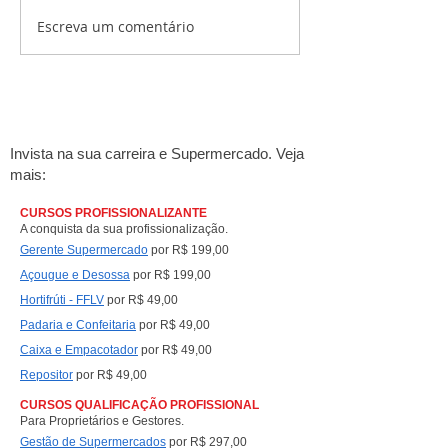
Escreva um comentário
Seu supermercado é conhecido na
Como Vender Para Sup
cidade. Mas ele aparece quando o
Dicas Práticas
consumidor pergunta ao ChatGPT,
Gemini, Claude e Perplexity?
Invista na sua carreira e Supermercado. Veja
mais:
CURSOS PROFISSIONALIZANTE
A conquista da sua profissionalização.
Gerente Supermercado
por R$ 199,00
Açougue e Desossa
por R$ 199,00
Hortifrúti - FFLV
por R$ 49,00
Padaria e Confeitaria
por R$ 49,00
Caixa e Empacotad
or
por R$ 49,00
Repositor
por R$ 49,00
CURSOS QUALIFICAÇÃO PROFISSIONAL
Para Proprietários e Gestores.
Gestão de Supermercados
por R$ 297,00