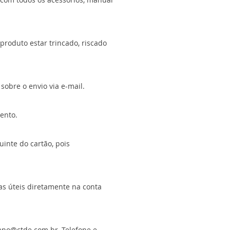
roduto estar trincado, riscado
sobre o envio via e-mail.
ento.
uinte do cartão, pois
ias úteis diretamente na conta
ano@ctde.com.br
, Telefone e