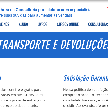
 hora de Consultoria por telefone com especialista
tire suas dúvidas para aumentar as vendas!
RE NÓS
ALUNO
LIVROS
CURSOS ONLINE
CONSULTORIA
TRANSPORTE E DEVOLUÇÕE
e
Satisfação Garant
dos com frete grátis para
Nossa política de satisfaçã
lizadas em até 10 (dez) dias
comprar o produto, recebe
ios e o prazo de entrega do
com boleto bancário, e você
ndereço do destinatário.
decidir. Aprovando, efetue