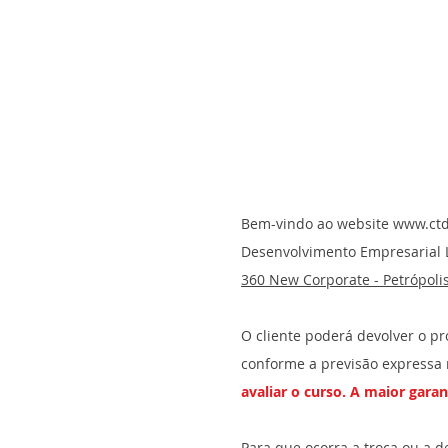
Bem-vindo ao website
www.ctd
Desenvolvimento Empresarial L
360 New Corporate - Petrópolis
O cliente poderá devolver o pr
conforme a previsão expressa 
avaliar o curso. A maior gara
Para que ocorra a troca ou a d