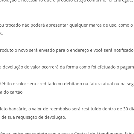
ou trocado não poderá apresentar qualquer marca de uso, como o p
s.
produto o novo será enviado para o endereço e você será notificado 
 a devolução do valor ocorrerá da forma como foi efetuado o pagam
 débito o valor será creditado ou debitado na fatura atual ou na seg
a do cartão.
oleto bancário, o valor de reembolso será restituído dentro de 30 d
de sua requisição de devolução.
r favor, entre em contato com a nossa Central de Atendimento:
fabi