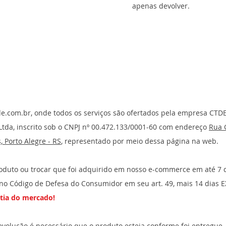
apenas devolver.
e.com.br
, onde todos os serviços são ofertados pela empresa CTD
tda, inscrito sob o CNPJ nº 00.472.133/0001-60 com endereço
Rua 
, Porto Alegre - RS
, representado por meio dessa página na web.
oduto ou trocar que foi adquirido em nosso e-commerce em até 7 dia
no Código de Defesa do Consumidor em seu art. 49, mais 14 dias E
ntia do mercado!
evolução é necessário que o produto esteja conforme foi entregue,