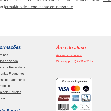
o f
ormulário de atendimento em nosso site
.
formações
Área do aluno
re nós
Acesso aos cursos
tica de Venda
Whatsapp (51) 99997-2187
tica de Privacidade
guntas Frequentes
mas de Pagamento
mbolso
o pelo Correios
tato
de Social