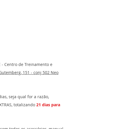
E - Centro de Treinamento e
Gutemberg, 151 - conj 502 Neo
s, seja qual for a razão,
XTRAS, totalizando
21 dias para
 com todos os acessórios, manual