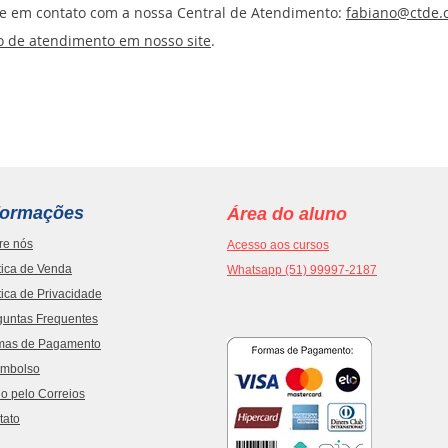
tre em contato com a nossa Central de Atendimento:
fabiano@ctde.
o de atendimento em nosso site
.
formações
Área do aluno
re nós
Acesso aos cursos
tica de Venda
Whatsapp (51) 99997-2187
tica de Privacidade
guntas Frequentes
mas de Pagamento
mbolso
o pelo Correios
tato