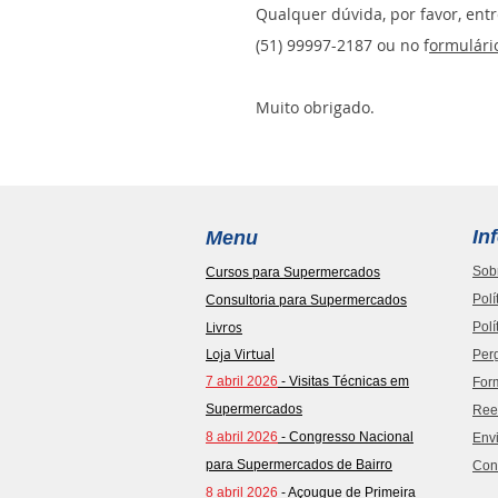
Qualquer dúvida, por favor, en
(51) 99997-2187 ou no f
ormulári
Muito obrigado.
In
Menu
Sob
Cursos para Supermercados
Polí
Consultoria para Supermercados
Livros
Polí
Loja Virtual
Per
7 abril 2026
- Visitas Técnicas em
For
Supermercados
Ree
8 abril 2026
- Congresso Nacional
Envi
para Supermercados de Bairro
Con
8 abril 2026
- Açougue de Primeira