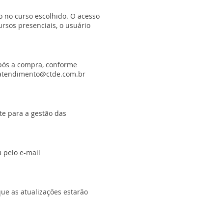
o no curso escolhido. O acesso
rsos presenciais, o usuário
após a compra, conforme
atendimento@ctde.com.br
te para a gestão das
 pelo e-mail
que as atualizações estarão