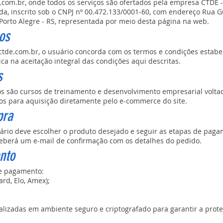
.com.br
, onde todos os serviços são ofertados pela empresa CTDE 
a, inscrito sob o CNPJ nº 00.472.133/0001-60, com endereço Rua G
 Porto Alegre - RS, representada por meio desta página na web.
os
tde.com.br
, o usuário concorda com os termos e condições estabel
ica na aceitação integral das condições aqui descritas.
s
os são cursos de treinamento e desenvolvimento empresarial voltad
os para aquisição diretamente pelo e-commerce do site.
pra
ário deve escolher o produto desejado e seguir as etapas de pagam
eceberá um e-mail de confirmação com os detalhes do pedido.
nto
de pagamento:
ard, Elo, Amex);
ealizadas em ambiente seguro e criptografado para garantir a prot