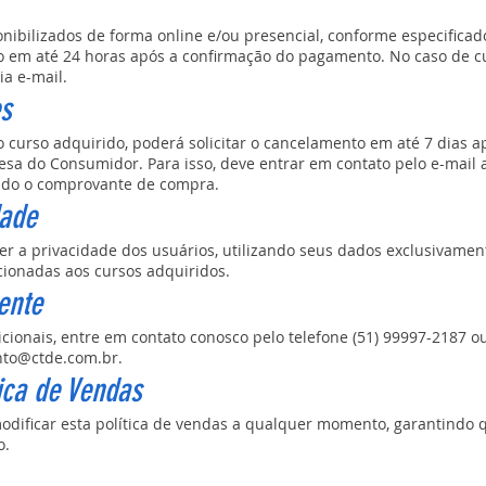
onibilizados de forma online e/ou presencial, conforme especificad
o em até 24 horas após a confirmação do pagamento. No caso de cu
ia e-mail.
es
do curso adquirido, poderá solicitar o cancelamento em até 7 dias 
esa do Consumidor. Para isso, deve entrar em contato pelo e-mail
ndo o comprovante de compra.
dade
 a privacidade dos usuários, utilizando seus dados exclusivamen
cionadas aos cursos adquiridos.
ente
cionais, entre em contato conosco pelo telefone (51) 99997-2187 ou
nto@ctde.com.br
.
tica de Vendas
modificar esta política de vendas a qualquer momento, garantindo 
o.