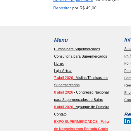
Repositor
por R$ 49,00
In
Menu
Sob
Cursos para Supermercados
Polí
Consultoria para Supermercados
Livros
Polí
Loja Virtual
Per
7 abril 2026
- Visitas Técnicas em
For
Supermercados
Ree
8 abril 2026
- Congresso Nacional
Envi
para Supermercados de Bairro
Con
8 abril 2026
- Açougue de Primeira
Re
Contato
EXPO SUPERMERCADOS - Feira
de Negócios com Entrada Grátis