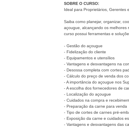
SOBRE O CURSO:
Ideal para
Proprietários, Gerentes 
Saiba como planejar, organizar, coo
açougue, alcançando os melhores res
curso possui
ferramentas e soluções
- Gestão do açougue
- Fidelização do cliente
- Equipamentos e utensílios
- Vantagens e desvantagens na com
- Desossa completa com cortes pad
-
Cálculo do preço de venda dos co
- A importância do açougue nos S
- A escolha dos fornecedores de ca
- Localização do açougue
- Cuidados na compra e recebimen
- Preparação da carne para venda
- Tipo de cortes de carnes pré-em
- Exposição da carne e cuidados es
- Vantagens e desvantagens das c