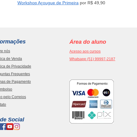
Workshop Açougue de Primeira
por R$ 49,90
formações
Área do aluno
re nós
Acesso aos cursos
tica de Venda
Whatsapp (51) 99997-2187
tica de Privacidade
guntas Frequentes
mas de Pagamento
mbolso
o pelo Correios
tato
de Social