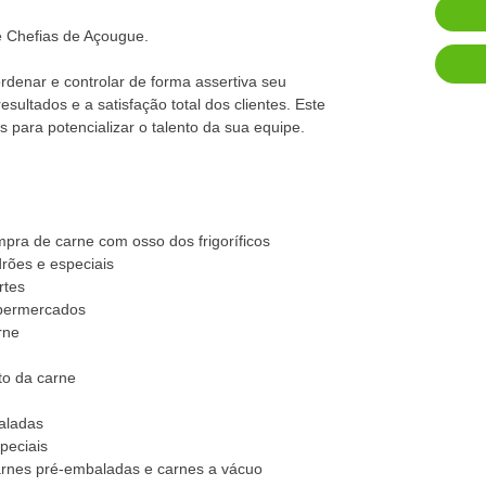
e Chefias de Açougue.
rdenar e controlar de forma assertiva seu
ultados e a satisfação total dos clientes. Este
 para potencializar o talento da sua equipe.
pra de carne com osso dos frigoríficos
rões e especiais
rtes
upermercados
rne
to da carne
baladas
peciais
arnes pré-embaladas e carnes a vácuo