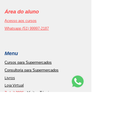
Área do aluno
Acesso aos cursos
Whatsapp (51) 99997-2187
Menu
Cursos para Supermercados
Consultoria para Supermercados
Livros
Loja Virtual
7 abril 2026
- Visitas Técnicas em
Supermercados
8 abril 2026
- Congresso Nacional para
Supermercados de Bairro
8 abril 2026
- Açougue de Primeira