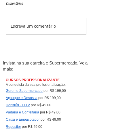
Comentários
Escreva um comentário
Ciclo financeiro no supermercado:
Seu supermercado é c
como vender mais sem faltar
cidade. Mas ele apare
dinheiro no caixa
consumidor pergunta a
Gemini, Claude e Perpl
Invista na sua carreira e Supermercado. Veja
mais:
CURSOS PROFISSIONALIZANTE
A conquista da sua profissionalização.
Gerente Supermercado
por R$ 199,00
Açougue e Desossa
por R$ 199,00
Hortifrúti - FFLV
por R$ 49,00
Padaria e Confeitaria
por R$ 49,00
Caixa e Empacotad
or
por R$ 49,00
Repositor
por R$ 49,00