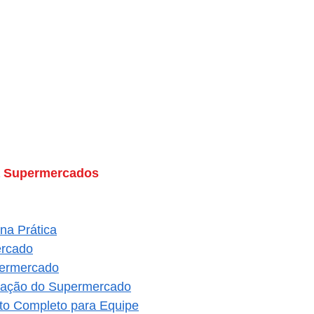
a Supermercados
na Prática
ercado
permercado
uração do Supermercado
to Completo para Equipe