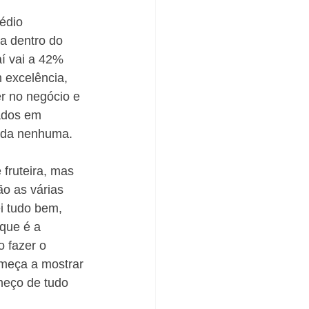
édio 
a dentro do 
í vai a 42% 
 excelência, 
r no negócio e 
sados em 
ida nenhuma. 
fruteira, mas 
o as várias 
i tudo bem, 
que é a 
o fazer o 
omeça a mostrar 
meço de tudo 