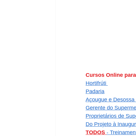
Cursos Online par
Hortifrúti 
Padaria
Açougue e Desossa 
Gerente do Superm
Proprietários de Su
Do Projeto à Inaug
TODOS 
- Treinamen