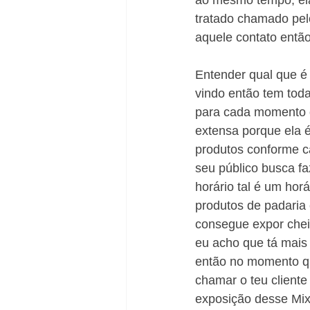
ao mesmo tempo, ela 
tratado chamado pelo
aquele contato então
Entender qual que é o
vindo então tem tod
para cada momento d
extensa porque ela 
produtos conforme ca
seu público busca fa
horário tal é um hor
produtos de padaria 
consegue expor cheir
eu acho que tá mais 
então no momento qu
chamar o teu cliente
exposição desse Mix