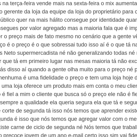
na terça-feira vende mais na sexta-feira o mix aumenta
o gerente da loja da equipe da loja do proprietário para
público quer na mais hálito consegue por identidade qu
nsegues por valor agregado mas a maioria fala que é imp
er o preço mais de fato mesmo no cenário que a gente 
eço é o preço é o que sobressai tudo isso aí é o que tá 
as Neto supermercadista né não generalizando todas né 
r que tá em primeiro lugar nas mesas maioria tá não ex
ás disso aí quando a gente olha muito para o preço né 
 nenhuma é uma fidelidade o preço e tem uma loja hoje 
uma loja oferece um produto mais em conta o meu client
 é fiel a mim o cliente que busca só o preço ele não é fie
r sempre a qualidade ela queria segura ela que tá e segu
te corte de segunda tá isso nós temos que aprender exis
egunda é isso que nós temos que agregar valor com o m
iste carne de ciclo de segunda né Nós temos que trabal
o precoce jovem de um ano e-mail certo isso sim vai fidel