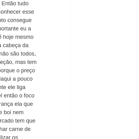
 Então tudo 
 conhecer esse 
anto consegue 
ortante eu a 
vê hoje mesmo 
na cabeça da 
não são todos, 
ceção, mas tem 
porque o preço 
daqui a pouco 
e ele liga 
l então o foco 
rança ela que 
te boi nem 
ercado tem que 
har carne de 
izar os 