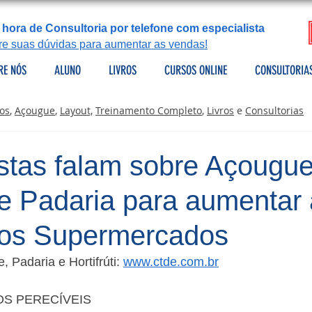
 hora de Consultoria por telefone com especialista
tire suas dúvidas para aumentar as vendas!
RE NÓS
ALUNO
LIVROS
CURSOS ONLINE
CONSULTORIA
os
,
Açougue
,
Layout,
Treinamento Completo
,
Livros
e
Consultorias
istas falam sobre Açougue
i e Padaria para aumentar
os Supermercados
 Padaria e Hortifrúti: 
www.ctde.com.br
OS PERECÍVEIS 