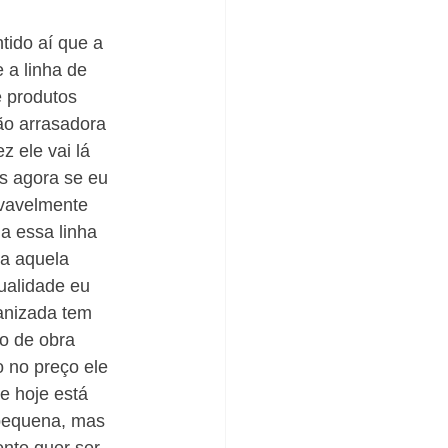
ido aí que a 
 a linha de 
e produtos 
ão arrasadora 
z ele vai lá 
s agora se eu 
ovavelmente 
a essa linha 
a aquela 
ualidade eu 
anizada tem 
o de obra 
 no preço ele 
e hoje está 
pequena, mas 