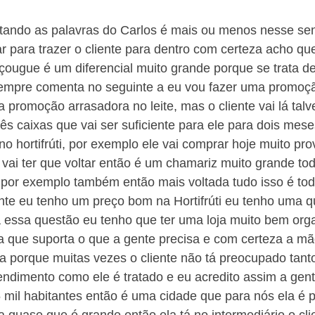
tando as palavras do Carlos é mais ou menos nesse sent
 para trazer o cliente para dentro com certeza acho que
 Açougue é um diferencial muito grande porque se trata d
sempre comenta no seguinte a eu vou fazer uma promoç
promoção arrasadora no leite, mas o cliente vai lá talve
s caixas que vai ser suficiente para ele para dois mese
o hortifrúti, por exemplo ele vai comprar hoje muito pr
e vai ter que voltar então é um chamariz muito grande tod
 por exemplo também então mais voltada tudo isso é tod
te eu tenho um preço bom na Hortifrúti eu tenho uma q
a essa questão eu tenho que ter uma loja muito bem org
a que suporta o que a gente precisa e com certeza a mã
a porque muitas vezes o cliente não tá preocupado tanto
ndimento como ele é tratado e eu acredito assim a gent
mil habitantes então é uma cidade que para nós ela é 