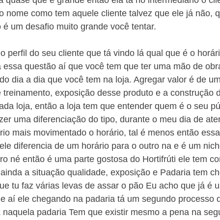
quase que é grande então ela tá no intermediário o clie
 nome como tem aquele cliente talvez que ele já não, q
 é um desafio muito grande você tentar.
 perfil do seu cliente que tá vindo lá qual que é o horár
a essa questão aí que você tem que ter uma mão de obra
o dia a dia que você tem na loja. Agregar valor é de 
é treinamento, exposição desse produto e a construção 
da loja, então a loja tem que entender quem é o seu pú
zer uma diferenciação do tipo, durante o meu dia de ate
ário mais movimentado o horário, tal é menos então essa
ele diferencia de um horário para o outro na e é um nich
o né então é uma parte gostosa do Hortifrúti ele tem c
ainda a situação qualidade, exposição e Padaria tem ch
e tu faz várias levas de assar o pão Eu acho que já é 
 e aí ele chegando na padaria tá um segundo processo q
 naquela padaria Tem que existir mesmo a pena na segu