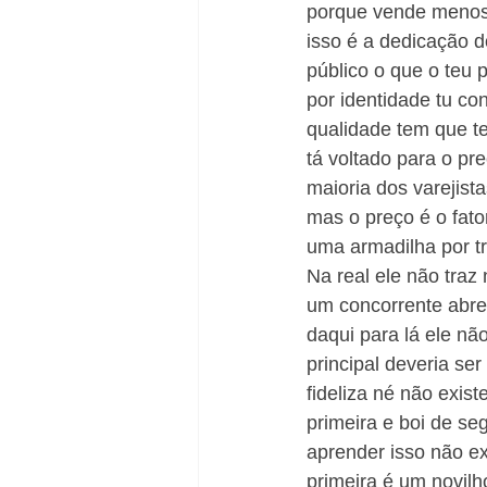
porque vende menos 
isso é a dedicação d
público o que o teu 
por identidade tu co
qualidade tem que t
tá voltado para o pr
maioria dos varejist
mas o preço é o fato
uma armadilha por tr
Na real ele não traz
um concorrente abre 
daqui para lá ele não
principal deveria se
fideliza né não exis
primeira e boi de s
aprender isso não ex
primeira é um novilh