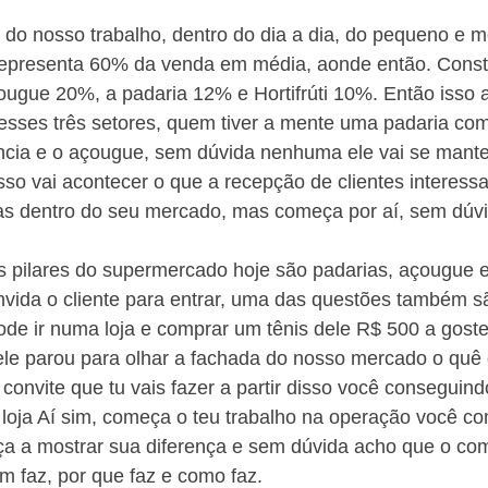
 do nosso trabalho, dentro do dia a dia, do pequeno e m
epresenta 60% da venda em média, aonde então. Const
ougue 20%, a padaria 12% e Hortifrúti 10%. Então isso a
sses três setores, quem tiver a mente uma padaria com
ência e o açougue, sem dúvida nenhuma ele vai se mante
isso vai acontecer o que a recepção de clientes interes
as dentro do seu mercado, mas começa por aí, sem dúv
s pilares do supermercado hoje são padarias, açougue e 
vida o cliente para entrar, uma das questões também sã
de ir numa loja e comprar um tênis dele R$ 500 a goste
le parou para olhar a fachada do nosso mercado o quê 
convite que tu vais fazer a partir disso você conseguind
a loja Aí sim, começa o teu trabalho na operação você c
a a mostrar sua diferença e sem dúvida acho que o co
m faz, por que faz e como faz.