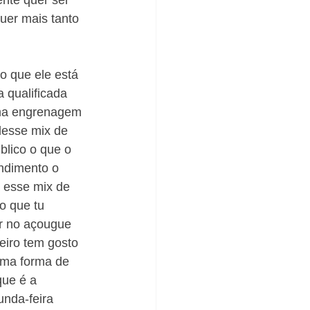
nte quer ser 
uer mais tanto 
io que ele está 
 qualificada 
uma engrenagem 
desse mix de 
blico o que o 
ndimento o 
 esse mix de 
o que tu 
or no açougue 
eiro tem gosto 
uma forma de 
ue é a 
nda-feira 