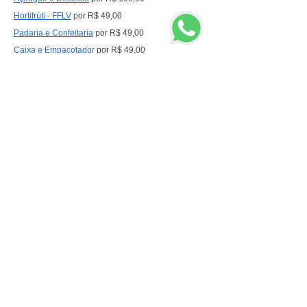
Hortifrúti - FFLV
por R$ 49,00
Padaria e Confeitaria
por R$ 49,00
Caixa e Empacotad
or
por R$ 49,00
Repositor
por R$ 49,00
CURSOS QUALIFICAÇÃO PROFISSIONAL
Para Proprietários e Gestores.
Gestão de Supermercados
por R$ 297,00
Layout de Supermercado
por R$ 397,00
Gestão no Açougue
por R$ 197,00
Gestão no Hortifrúti - FFLV
por R$ 197,00
Gestão na Padaria
por R$ 197,00
Congresso
Expo Supermercados por R$ 99,90
Workshop Açougue de Primeira
por R$ 49,90
EQUIPE DO SUPERMERCADO
Treinamento Completo
por
R$ 985,00
Alta Performance
por
R$ 2.970,00
LIVROS
Manual do Gerente
por R$ 79,80