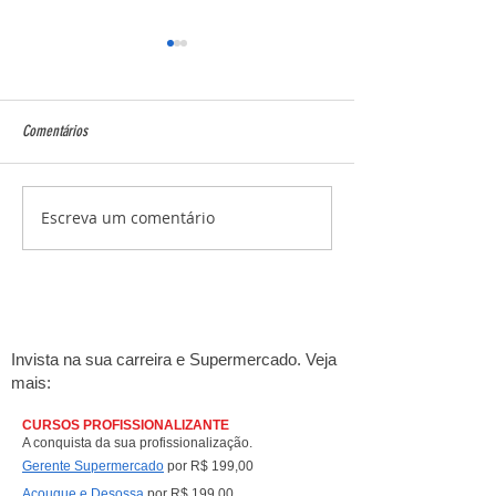
Comentários
Escreva um comentário
Cursos Online e Livros para
Liderança que vende: 
Supermercados – CTDE
sua equipe do superm
resultados
Invista na sua carreira e Supermercado. Veja
mais:
CURSOS PROFISSIONALIZANTE
A conquista da sua profissionalização.
Gerente Supermercado
por R$ 199,00
Açougue e Desossa
por R$ 199,00