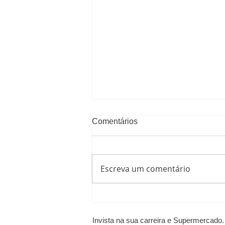
Comentários
Escreva um comentário
Quatro tendências que
impulsionam a embalagem a
vácuo em supermercados e
Invista na sua carreira e Supermercado.