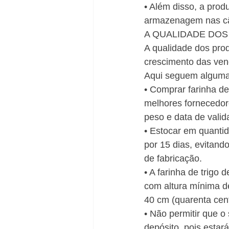
• Além disso, a prod
armazenagem nas câ
A QUALIDADE DO
A qualidade dos prod
crescimento das ven
Aqui seguem alguma
• Comprar farinha de
melhores fornecedore
peso e data de valid
• Estocar em quantid
por 15 dias, evitando
de fabricação.
• A farinha de trigo
com altura mínima d
40 cm (quarenta cent
• Não permitir que o
depósito, pois estar