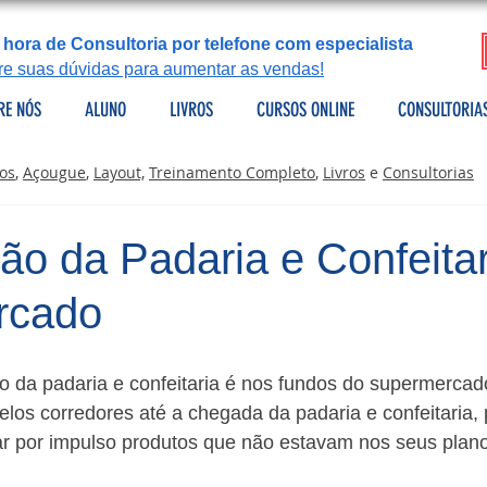
 hora de Consultoria por telefone com especialista
tire suas dúvidas para aumentar as vendas!
RE NÓS
ALUNO
LIVROS
CURSOS ONLINE
CONSULTORIA
os
,
Açougue
,
Layout,
Treinamento Completo
,
Livros
e
Consultorias
ão da Padaria e Confeitar
rcado
ão da padaria e confeitaria é nos fundos do supermercad
pelos corredores até a chegada da padaria e confeitaria, 
ar por impulso produtos que não estavam nos seus plan