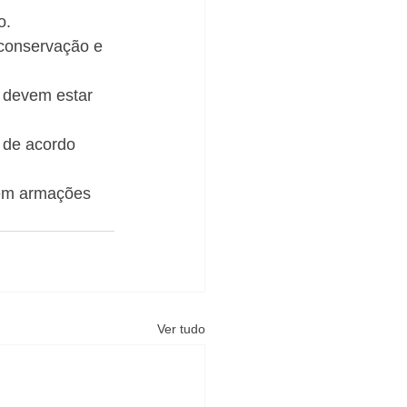
o.
 conservação e 
 devem estar 
 de acordo 
 em armações 
Ver tudo