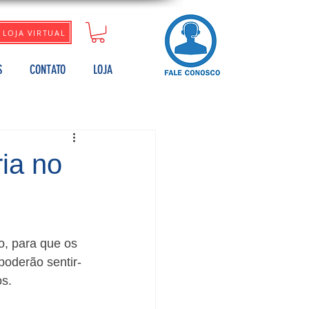
LOJA VIRTUAL
S
CONTATO
LOJA
ia no
o, para que os 
poderão sentir-
os.