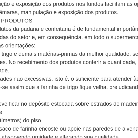
ução e exposição dos produtos nos fundos facilitam as 
maras, manipulação e exposição dos produtos.
S PRODUTOS
utos da padaria e confeitaria é de fundamental importân
das do setor e, em consequência, em todo o supermerc
s orientações:
 trigo e demais matérias-primas da melhor qualidade, s
s. No recebimento dos produtos conferir a quantidade, 
ade.
ades não excessivas, isto é, o suficiente para atender 
-se assim que a farinha de trigo fique velha, prejudican
 deve ficar no depósito estocada sobre estrados de madeir
e 
ímetros) do piso.
 saco de farinha encoste ou apoie nas paredes de alvena
á absorvendo umidade e alterando sua qualidade.