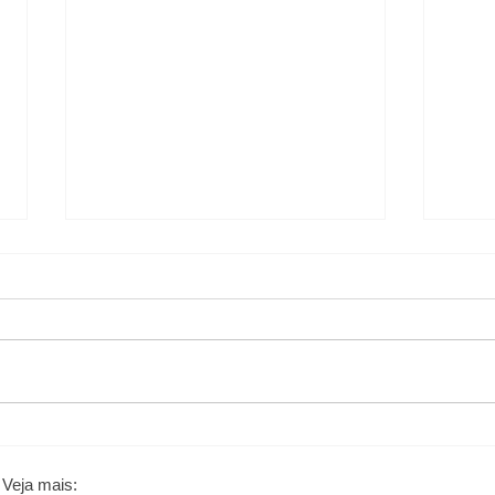
Ciclo financeiro no
Seu 
supermercado: como vender
conh
mais sem faltar dinheiro no
apar
 Veja mais: