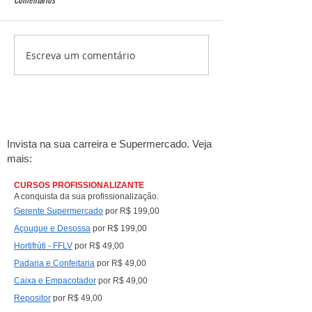
Comentários
Escreva um comentário
Ciclo financeiro no supermercado:
Seu supermercado é c
como vender mais sem faltar
cidade. Mas ele apare
dinheiro no caixa
consumidor pergunta a
Gemini, Claude e Perpl
Invista na sua carreira e Supermercado. Veja
mais:
CURSOS PROFISSIONALIZANTE
A conquista da sua profissionalização.
Gerente Supermercado
por R$ 199,00
Açougue e Desossa
por R$ 199,00
Hortifrúti - FFLV
por R$ 49,00
Padaria e Confeitaria
por R$ 49,00
Caixa e Empacotad
or
por R$ 49,00
Repositor
por R$ 49,00