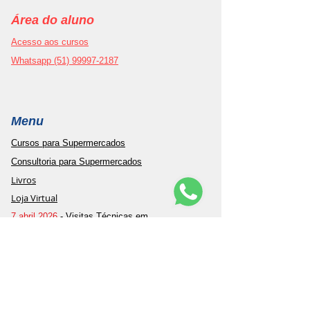
Área do aluno
Acesso aos cursos
Whatsapp (51) 99997-2187
Menu
Cursos para Supermercados
Consultoria para Supermercados
Livros
Loja Virtual
7 abril 2026
- Visitas Técnicas em
Supermercados
8 abril 2026
- Congresso Nacional para
Supermercados de Bairro
8 abril 2026
- Açougue de Primeira
Contato