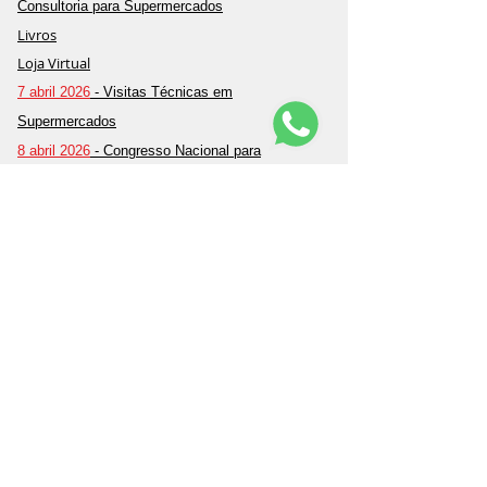
Consultoria para Supermercados
Livros
Loja Virtual
7 abril 2026
- Visitas Técnicas em
Supermercados
8 abril 2026
- Congresso Nacional para
Supermercados de Bairro
8 abril 2026
- Açougue de Primeira
Contato
EXPO SUPERMERCADOS - Feira de Negócios
com Entrada Grátis
Informações
Sobre nós
Política de Venda
Política de
Privacidade